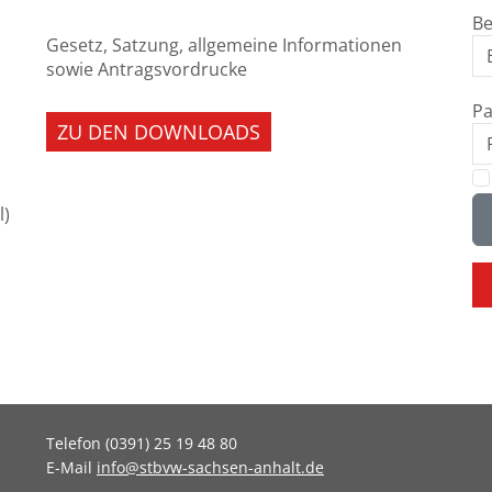
B
Gesetz, Satzung, allgemeine Informationen
sowie Antragsvordrucke
Pa
ZU DEN DOWNLOADS
s
l)
Telefon (0391) 25 19 48 80
E-Mail
info@stbvw-sachsen-anhalt.de