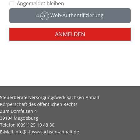
Angemeldet bleiben
Web-Authentifizierung
ANMELDEN
Steuerberaterversorgungswerk Sachsen-Anhalt
Körperschaft des öffentlichen Rechts
Zum Domfelsen 4
39104 Magdeburg
Telefon (0391) 25 19 48 80
E-Mail
info@stbvw-sachsen-anhalt.de